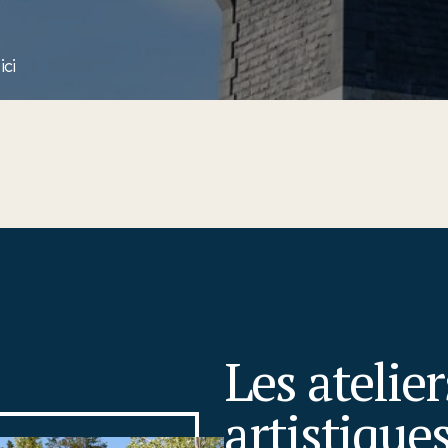
ici
Les atelie
artistique