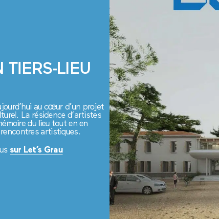
 TIERS-LIEU
ujourd’hui au cœur d’un projet
lturel. La résidence d’artistes
mémoire du lieu tout en en
rencontres artistiques.
ous
sur Let’s Grau