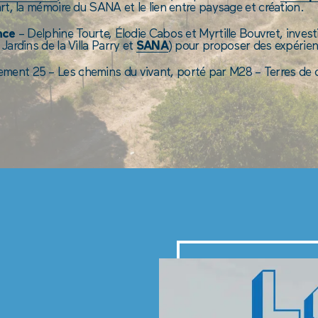
’art, la mémoire du SANA et le lien entre paysage et création.
nce
– Delphine Tourte, Élodie Cabos et Myrtille Bouvret, investi
Jardins de la Villa Parry et
SANA
) pour proposer des expérien
ement 25 – Les chemins du vivant, porté par M28 – Terres de c