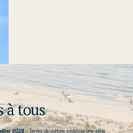
s à tous
llier 2028
– Terres de culture, propose une série