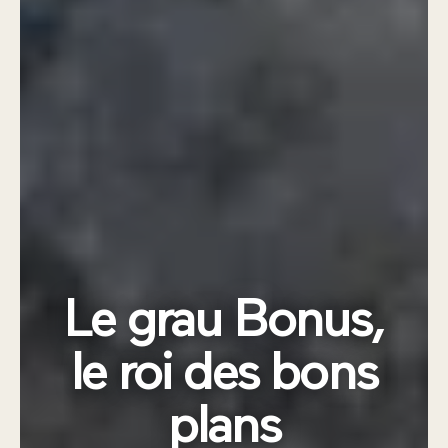
Le grau Bonus,
le roi des bons
plans