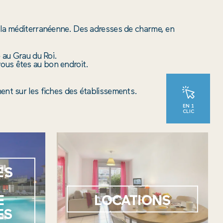
 à la méditerranéenne. Des adresses de charme, en
 au Grau du Roi.
vous êtes au bon endroit.
ment sur les fiches des établissements.
EN 1
CLIC
ES
PARTICULIER À
E
LOCATIONS
PARTICULIER
ES