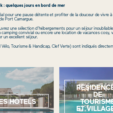
k : quelques jours en bord de mer
déal pour une pause détente et profiter de la douceur de vivre
s de Port Camargue.
vrez une sélection d’hébergements pour un séjour inoubliable
n camping convivial ou encore une location de vacances cosy, 
 un excellent séjour.
l Vélo, Tourisme & Handicap, Clef Verte) sont indiqués directe
RÉSIDENC
DE
ES HÔTELS
TOURISM
ET VILLAG