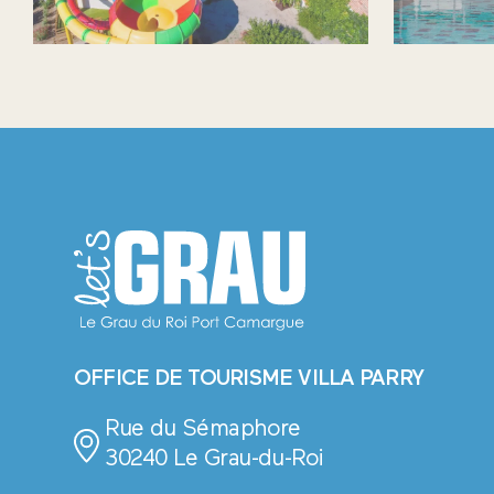
OFFICE DE TOURISME VILLA PARRY
Rue du Sémaphore
30240 Le Grau-du-Roi