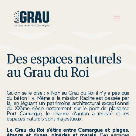
PRÉPARER
Des espaces naturels
SON
au Grau du Roi
VOYAGE
QUE
FAIRE
Qu’on se le dise : « Non au Grau du Roi il n’y a pas que
du béton ! ». Même si la mission Racine est passée par
S’INSPIRER
là, en léguant un patrimoine architectural exceptionnel
du XXème siècle notamment sur le port de plaisance
Port Camargue, le charme d’antan a résisté et les
AGENDA
espaces naturels sont majestueux
.
Le Grau du Roi s’étire entre Camargue et plages,
AUX
étangs et dunes, pinèdes et marais.
Des espaces