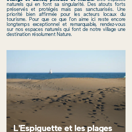
ALENTOURS
naturels qui en font sa singularité. Des atouts forts
préservés et protégés mais pas sanctuarisés. Une
priorité bien affirmée pour les acteurs locaux du
ACTUS
tourisme. Pour que ce que l’on aime ici reste encore
longtemps exceptionnel et remarquable, rendez-vous
sur nos espaces naturels qui font de notre village une
destination résolument Nature.
NTATION
ACCESSIBILITÉ
OBSERVATOIRE
LANGUES
RECRUTEMENT
CHE
OFFICE
DE
TOURISME
VILLA
PARRY
L'Espiguette et les plages