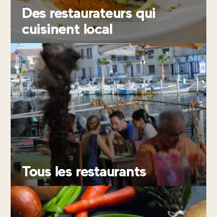
Des restaurateurs qui
ue du
cuisinent local
aphore
240 Le
au-du-
Roi
+33
(0)4
66
51
Tous les restaurants
67
70