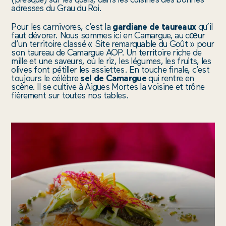
ALENTOURS
adresses du Grau du Roi.
Pour les carnivores, c’est la
gardiane de taureaux
qu’il
ACTUS
faut dévorer. Nous sommes ici en Camargue, au cœur
d’un territoire classé « Site remarquable du Goût » pour
son taureau de Camargue AOP. Un territoire riche de
mille et une saveurs, où le riz, les légumes, les fruits, les
olives font pétiller les assiettes. En touche finale, c’est
toujours le célèbre
sel de Camargue
qui rentre en
NTATION
ACCESSIBILITÉ
OBSERVATOIRE
LANGUES
RECRUTEMENT
CHE
scène. Il se cultive à Aigues Mortes la voisine et trône
fièrement sur toutes nos tables.
OFFICE
DE
TOURISME
VILLA
PARRY