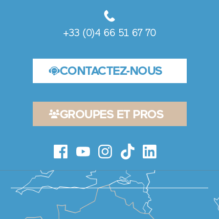
+33 (0)4 66 51 67 70
CONTACTEZ-NOUS
GROUPES ET PROS
NS
S