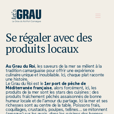
Se régaler avec des
PRÉPARER
produits locaux
SON
VOYAGE
Au Grau du Roi
, les saveurs de la mer se mêlent à la
QUE
tradition camarguaise pour offrir une expérience
culinaire unique et inoubliable. Ici, chaque plat raconte
FAIRE
une histoire.
Le Grau du Roi est le
1er port de pêche de
S’INSPIRER
Méditerranée française
, alors forcément, ici, les
produits de la mer sont les stars des cuisines : des
produits fraîchement pêchés assaisonnés de bonne
AGENDA
humeur locale et de l’amour du partage. Ici la mer et ses
richesses sont au centre de la table. Poissons frais,
AUX
coquillages, crustacés, poulpes, tellines… se mitonnent
(presque) sur les quais, dans les cuisines des bonnes