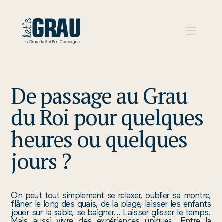
PRÉPARER
De passage au Grau
SON
du Roi pour quelques
VOYAGE
heures ou quelques
QUE
FAIRE
jours ?
S’INSPIRER
AGENDA
On peut tout simplement se relaxer, oublier sa montre,
flâner le long des quais, de la plage, laisser les enfants
jouer sur la sable, se baigner… Laisser glisser le temps.
AUX
Mais aussi vivre des expériences uniques. Entre la