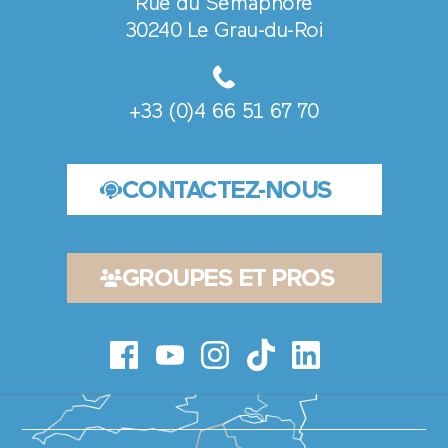
Rue du Sémaphore
UE DE
NTIALITÉ
30240 Le Grau-du-Roi
DU SITE
MENT ET
TION
KIES
+33 (0)4 66 51 67 70
Réalisé
par
CONTACTEZ-NOUS
Barcelona
&
co
GROUPES ET PROS