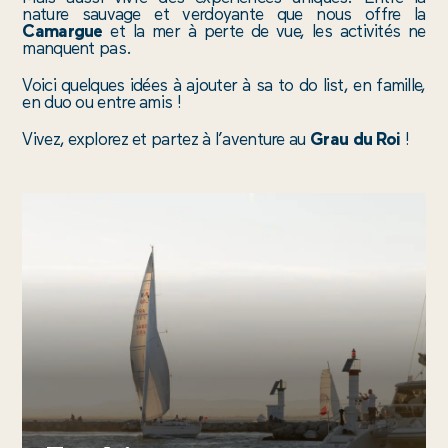
ALENTOURS
nature sauvage et verdoyante que nous offre la
Camargue
et la mer à perte de vue, les activités ne
manquent pas.
ACTUS
Voici quelques idées à ajouter à sa to do list, en famille,
en duo ou entre amis !
Vivez, explorez et partez à l’aventure au
Grau du Roi
!
NTATION
ACCESSIBILITÉ
OBSERVATOIRE
LANGUES
RECRUTEMENT
CHE
OFFICE
DE
TOURISME
VILLA
PARRY