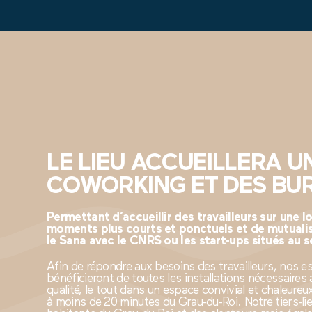
LE LIEU ACCUEILLERA U
COWORKING ET DES BU
Permettant d’accueillir des travailleurs sur une 
moments plus courts et ponctuels et de mutualis
le Sana avec le CNRS ou les start-ups situés au s
Afin de répondre aux besoins des travailleurs, nos 
bénéficieront de toutes les installations nécessaires a
qualité, le tout dans un espace convivial et chaleureux.
à moins de 20 minutes du Grau-du-Roi. Notre tiers-lieu