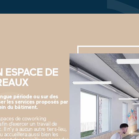
N ESPACE DE
REAUX
longue période ou sur des
er les services proposés par
ein du bâtiment.
espaces de coworking
fin d’exercer un travail de
 Il n’y a aucun autre tiers-lieu,
 accueillera aussi bien les