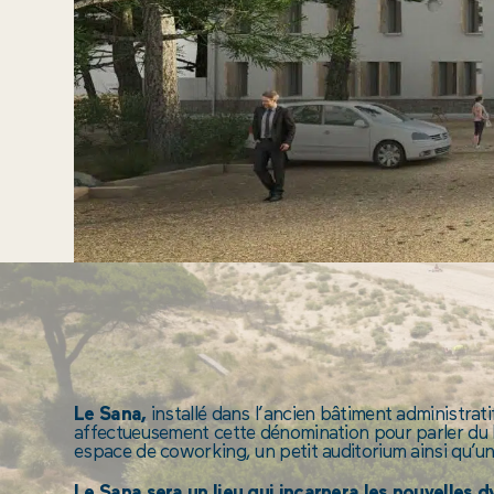
Le Sana,
installé dans l’ancien bâtiment administra
affectueusement cette dénomination pour parler du lie
espace de coworking, un petit auditorium ainsi qu’un
Le Sana sera un lieu qui incarnera les nouvelles