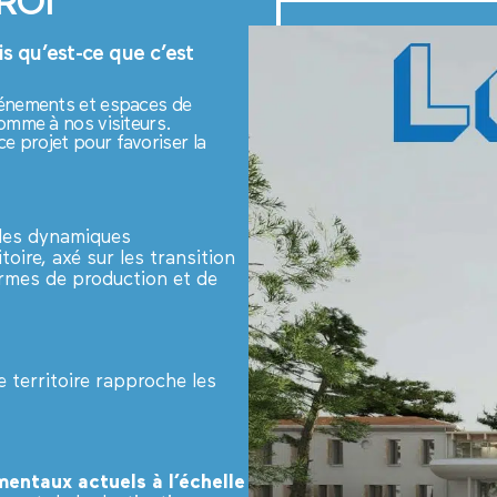
ROI
ais qu’est-ce que c’est
événements et espaces de
 comme à nos visiteurs.
ce projet pour favoriser la
lles dynamiques
oire, axé sur les transition
ormes de production et de
 territoire rapproche les
entaux actuels à l’échelle