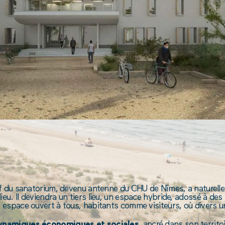
tif du sanatorium, devenu antenne du CHU de Nîmes, a naturell
u. Il deviendra un tiers lieu, un espace hybride, adossé à des
 espace ouvert à tous, habitants comme visiteurs, où divers uni
 dynamiques économiques et sociales
, ancré dans son territo