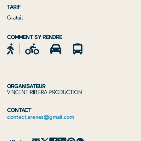
TARIF
Gratuit.
COMMENT S'Y RENDRE
ORGANISATEUR
VINCENT RIBERA PRODUCTION
CONTACT
contact.arenes@gmail.com
NS
S