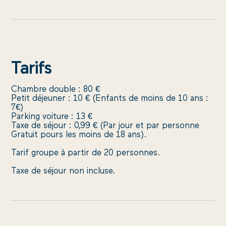
UE DE
NTIALITÉ
DU SITE
MENT ET
TION
KIES
Tarifs
Réalisé
par
Chambre double : 80 €
Barcelona
Petit déjeuner : 10 € (Enfants de moins de 10 ans :
7€)
&
Parking voiture : 13 €
co
Taxe de séjour : 0,99 € (Par jour et par personne
Gratuit pours les moins de 18 ans).
Tarif groupe à partir de 20 personnes.
Taxe de séjour non incluse.