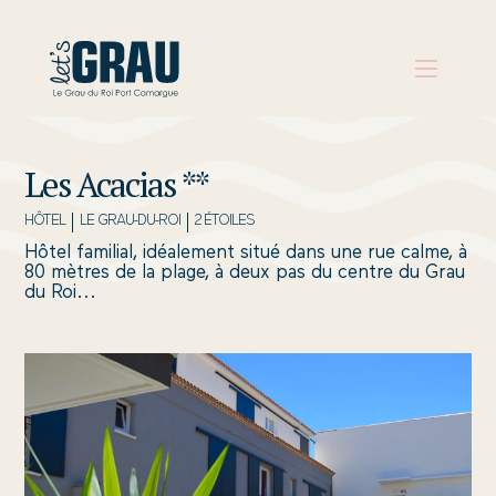
Les Acacias **
PRÉPARER
SON
HÔTEL
LE GRAU-DU-ROI
2 ÉTOILES
VOYAGE
Hôtel familial, idéalement situé dans une rue calme, à
80 mètres de la plage, à deux pas du centre du Grau
du Roi...
QUE
FAIRE
S’INSPIRER
AGENDA
AUX