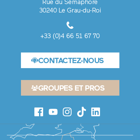
Rue du Sémaphore
UE DE
NTIALITÉ
30240 Le Grau-du-Roi
DU SITE
MENT ET
TION
KIES
+33 (0)4 66 51 67 70
Réalisé
par
CONTACTEZ-NOUS
Barcelona
&
co
GROUPES ET PROS