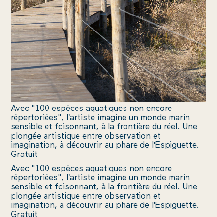
ue du
aphore
240 Le
au-du-
Roi
Avec "100 espèces aquatiques non encore
+33
répertoriées", l'artiste imagine un monde marin
(0)4
sensible et foisonnant, à la frontière du réel. Une
plongée artistique entre observation et
66
imagination, à découvrir au phare de l'Espiguette.
Gratuit
51
Avec "100 espèces aquatiques non encore
67
répertoriées", l'artiste imagine un monde marin
70
sensible et foisonnant, à la frontière du réel. Une
plongée artistique entre observation et
imagination, à découvrir au phare de l'Espiguette.
Gratuit