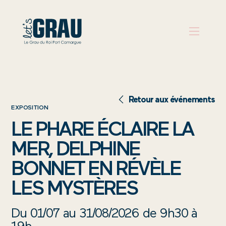
PRÉPARER
SON
Retour aux événements
EXPOSITION
VOYAGE
LE PHARE ÉCLAIRE LA
QUE
MER, DELPHINE
FAIRE
BONNET EN RÉVÈLE
S’INSPIRER
LES MYSTÈRES
AGENDA
Du 01/07 au 31/08/2026 de 9h30 à
AUX
19h.